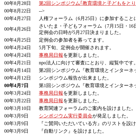
00年8月28日
第2回シンポジウム｢教育環境と子どもをと
00年8月22日
-->
00年4月27日
人権フォーラム（6月25日）
に参加すること
さいたま・子どもフォーラム（7月15日・16
00年4月26日
定例会の日時が5月27日決まりました。
00年4月25日
定例会の参加者を募ってます。
00年4月24日
5月下旬、定例会が開催されます。
00年4月24日
事務局日報
を更新しました。
00年4月21日
npo法人に向けて審査にとおり、縦覧中です
00年4月14日
第2回シンポジウム『教育環境とインターネ
00年4月12日
シンポジウム報告が出来ました。
00年4月7日
第1回シンポジウム『教育環境とインターネ
00年3月24日
事務局日報
を更新しました。
00年3月22日
事務局日報
を更新しました。
00年3月10日
教育関連フォーラムのご案内を設けました。
00年3月9日
シンポジウム実行委員会
が発足しました。
00年3月9日
『ご賛同いただいている方』のリストを設け
00年3月9日
『自動リンク』を設けました。