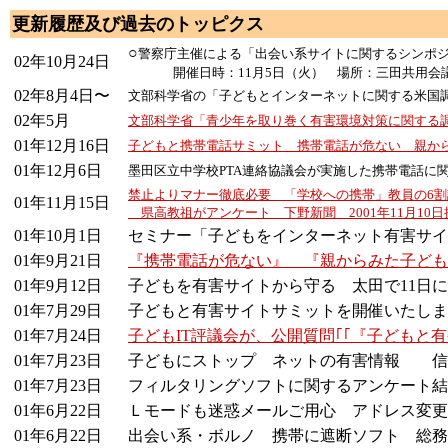
更新履歴及び過去のトッピクス
○
警察庁主催による「出会い系サイトに関するシンポ
02年10月24日
開催日時：11月5日（火） 場所：三田共用会
02年8月4日〜
文部科学省の「子どもとインターネットに関する米国
02年5月
文部科学省「青少年を取り巻く有害環境対策に関する
01年12月16日
子どもと携帯電話サミット 携帯電話が危ない 親か
01年12月6日
墨田区立中学校PTA連絡協議会が実施した携帯電話に
禁止よりマナー徹底必要 「学校への携帯」教員の6割
01年11月15日
県高教祖がアンケート 下野新聞 2001年11月10日
01年10月1日
セミナー「子どもをインターネット有害サイ
01年9月21日
『携帯電話が危ない』 『親からみた子ども
01年9月12日
子どもを有害サイトから守る 太田で11日にセ
01年7月29日
子どもと有害サイトサミットを開催いたしま
01年7月24日
子どもIT評議会が、公開質問｢｢『子どもと
01年7月23日
子どもにストップ ネットの有害情報 信
01年7月23日
フィルタリングソフトに関するアンケート結
01年6月22日
Ｌモードも迷惑メールご用心 アドレス変更N
01年6月22日
出会い系・ボルノ 携帯に遮断ソフト 総務